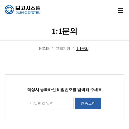
전
체
메
1:1문의
뉴
열
기
HOME
고객지원
1:1문의
작성시 등록하신 비밀번호를 입력해 주세요
인증요청