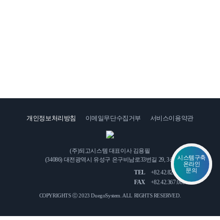
1:1
문
의
개인정보처리방침
이메일무단수집거부
서비스이용약관
인
오
재
시
채
(주)되고시스템 대표이사 김용필
는
용
시스템구축
(34086) 대전광역시 유성구 은구비남로33번길 29, 3층
길
온라인
문의
TEL
+82.42.822.3771
FAX
+82.42.367.0815
COPYRIGHTS ⓒ 2023 DuegoSystem.
ALL RIGHTS RESERVED.