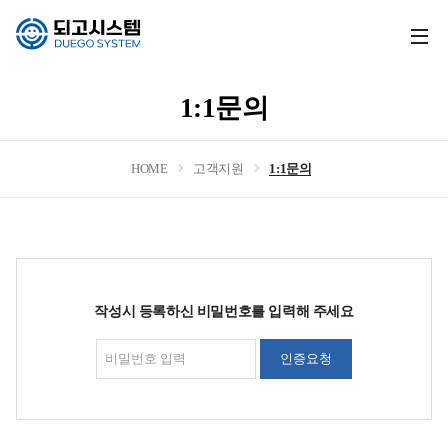
전
체
메
1:1문의
뉴
열
기
HOME
고객지원
1:1문의
작성시 등록하신 비밀번호를 입력해 주세요
인증요청