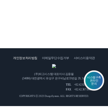
1:1
문
의
개인정보처리방침
이메일무단수집거부
서비스이용약관
인
오
재
시
채
(주)되고시스템 대표이사 김용필
는
용
시스템구축
(34086) 대전광역시 유성구 은구비남로33번길 29, 3층
길
온라인
문의
TEL
+82.42.822.3771
FAX
+82.42.367.0815
COPYRIGHTS ⓒ 2023 DuegoSystem.
ALL RIGHTS RESERVED.