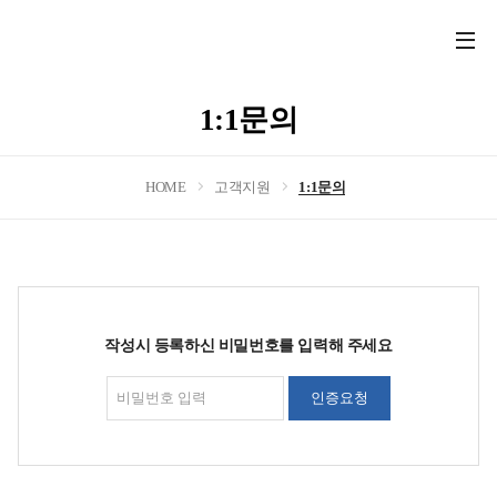
전
체
메
1:1문의
뉴
열
기
HOME
고객지원
1:1문의
작성시 등록하신 비밀번호를 입력해 주세요
인증요청