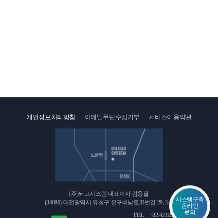
1:1
문
의
개인정보처리방침
이메일무단수집거부
서비스이용약관
인
오
재
시
채
는
용
길
(주)되고시스템 대표이사 김용필
시스템구축
(34086) 대전광역시 유성구 은구비남로33번길 29, 3층
온라인
문의
TEL
+82.42.822.3771