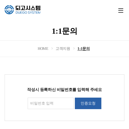
전
체
메
1:1문의
뉴
열
기
HOME
고객지원
1:1문의
작성시 등록하신 비밀번호를 입력해 주세요
인증요청