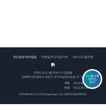
1:1
문
의
개인정보처리방침
이메일무단수집거부
서비스이용약관
인
오
재
시
채
(주)되고시스템 대표이사 김용필
는
용
시스템구축
(34086) 대전광역시 유성구 은구비남로33번길 29, 3층
길
온라인
문의
TEL
+82.42.822.3771
FAX
+82.42.367.0815
COPYRIGHTS ⓒ 2023 DuegoSystem.
ALL RIGHTS RESERVED.