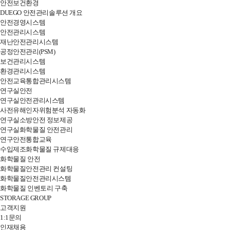
안전보건환경
DUEGO 안전관리솔루션 개요
안전경영시스템
안전관리시스템
재난안전관리시스템
공정안전관리(PSM)
보건관리시스템
환경관리시스템
안전교육통합관리시스템
연구실안전
연구실안전관리시스템
사전유해인자위험분석 자동화
연구실소방안전 정보제공
연구실화학물질 안전관리
연구안전통합교육
수입제조화학물질 규제대응
화학물질 안전
화학물질안전관리 컨설팅
화학물질안전관리시스템
화학물질 인벤토리 구축
STORAGE GROUP
고객지원
1:1문의
인재채용