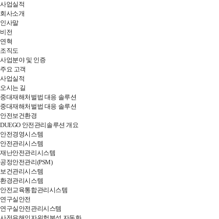
사업실적
DUEGO
회사소개
인사말
SYSTEM
비전
연혁
조직도
사업분야 및 인증
주요 고객
사업실적
오시는 길
중대재해처벌법 대응 솔루션
중대재해처벌법 대응 솔루션
안전보건환경
DUEGO 안전관리솔루션 개요
안전경영시스템
안전관리시스템
재난안전관리시스템
공정안전관리(PSM)
보건관리시스템
환경관리시스템
안전교육통합관리시스템
연구실안전
연구실안전관리시스템
사전유해인자위험분석 자동화