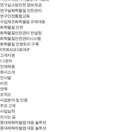
연구실소방안전 정보제공
연구실화학물질 안전관리
연구안전통합교육
수입제조화학물질 규제대응
화학물질 안전
화학물질안전관리 컨설팅
화학물질안전관리시스템
화학물질 인벤토리 구축
STORAGE GROUP
고객지원
1:1문의
인재채용
전
회사소개
체
인사말
메
비전
뉴
연혁
열
조직도
기
사업분야 및 인증
주요 고객
사업실적
오시는 길
중대재해처벌법 대응 솔루션
중대재해처벌법 대응 솔루션