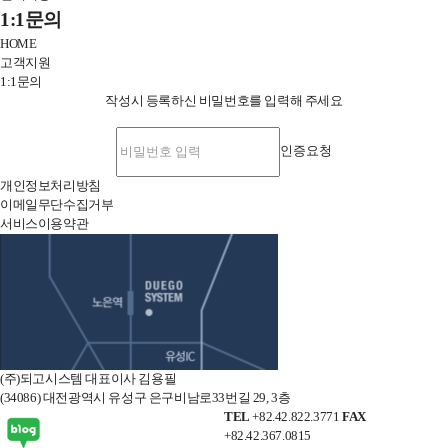
전
1:1문의
체
HOME
메
고객지원
뉴
1:1문의
닫
작성시 등록하신 비밀번호를 입력해 주세요
기
인증요청
개인정보처리방침
이메일무단수집거부
서비스이용약관
오
시
는
길
(주)되고시스템 대표이사 김용필
(34086) 대전광역시 유성구 은구비남로33번길 29, 3층
TEL
+82.42.822.3771
FAX
+82.42.367.0815