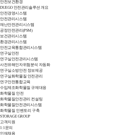
안전보건환경
DUEGO 안전관리솔루션 개요
안전경영시스템
안전관리시스템
재난안전관리시스템
공정안전관리(PSM)
보건관리시스템
환경관리시스템
안전교육통합관리시스템
연구실안전
연구실안전관리시스템
사전유해인자위험분석 자동화
연구실소방안전 정보제공
연구실화학물질 안전관리
연구안전통합교육
수입제조화학물질 규제대응
화학물질 안전
화학물질안전관리 컨설팅
화학물질안전관리시스템
화학물질 인벤토리 구축
STORAGE GROUP
고객지원
1:1문의
인재채용