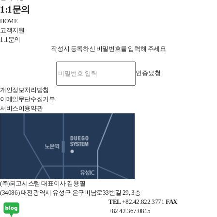
전
1:1문의
체
HOME
메
고객지원
뉴
1:1문의
닫
작성시 등록하신 비밀번호를 입력해 주세요
기
인증요청
개인정보처리방침
이메일무단수집거부
서비스이용약관
오
시
는
길
(주)되고시스템 대표이사 김용필
(34086) 대전광역시 유성구 은구비남로33번길 29, 3층
TEL
+82.42.822.3771
FAX
+82.42.367.0815