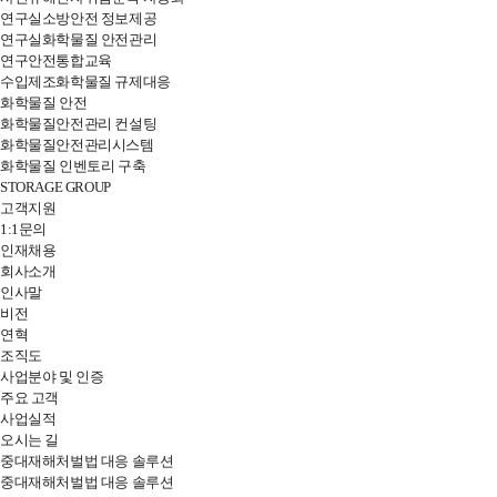
연구실소방안전 정보제공
연구실화학물질 안전관리
연구안전통합교육
수입제조화학물질 규제대응
화학물질 안전
화학물질안전관리 컨설팅
화학물질안전관리시스템
화학물질 인벤토리 구축
STORAGE GROUP
고객지원
1:1문의
인재채용
전
회사소개
체
인사말
메
비전
뉴
연혁
열
조직도
기
사업분야 및 인증
주요 고객
사업실적
오시는 길
중대재해처벌법 대응 솔루션
중대재해처벌법 대응 솔루션