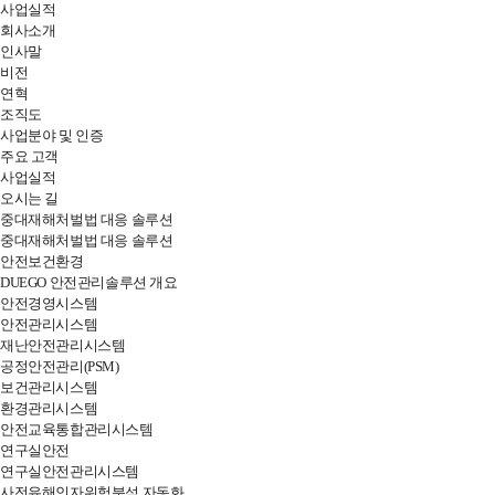
사업실적
DUEGO
회사소개
인사말
SYSTEM
비전
연혁
조직도
사업분야 및 인증
주요 고객
사업실적
오시는 길
중대재해처벌법 대응 솔루션
중대재해처벌법 대응 솔루션
안전보건환경
DUEGO 안전관리솔루션 개요
안전경영시스템
안전관리시스템
재난안전관리시스템
공정안전관리(PSM)
보건관리시스템
환경관리시스템
안전교육통합관리시스템
연구실안전
연구실안전관리시스템
사전유해인자위험분석 자동화