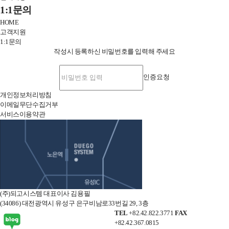
전
1:1문의
체
HOME
메
고객지원
뉴
1:1문의
닫
작성시 등록하신 비밀번호를 입력해 주세요
기
인증요청
개인정보처리방침
이메일무단수집거부
서비스이용약관
오
시
는
길
(주)되고시스템 대표이사 김용필
(34086) 대전광역시 유성구 은구비남로33번길 29, 3층
TEL
+82.42.822.3771
FAX
+82.42.367.0815