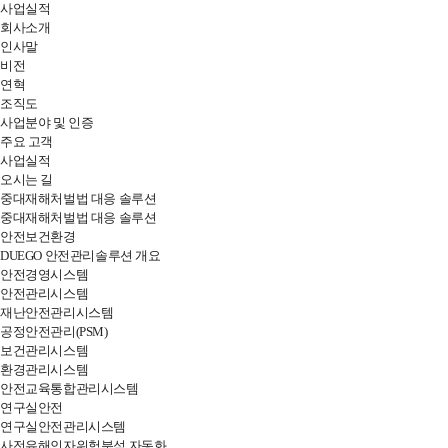
사업실적
DUEGO
회사소개
인사말
SYSTEM
비전
연혁
조직도
사업분야 및 인증
주요 고객
사업실적
오시는 길
중대재해처벌법 대응 솔루션
중대재해처벌법 대응 솔루션
안전보건환경
DUEGO 안전관리솔루션 개요
안전경영시스템
안전관리시스템
재난안전관리시스템
공정안전관리(PSM)
보건관리시스템
환경관리시스템
안전교육통합관리시스템
연구실안전
연구실안전관리시스템
사전유해인자위험분석 자동화