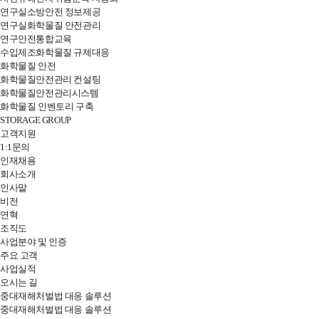
연구실소방안전 정보제공
연구실화학물질 안전관리
연구안전통합교육
수입제조화학물질 규제대응
화학물질 안전
화학물질안전관리 컨설팅
화학물질안전관리시스템
화학물질 인벤토리 구축
STORAGE GROUP
고객지원
1:1문의
인재채용
전
회사소개
체
인사말
메
비전
뉴
연혁
열
조직도
기
사업분야 및 인증
주요 고객
사업실적
오시는 길
중대재해처벌법 대응 솔루션
중대재해처벌법 대응 솔루션