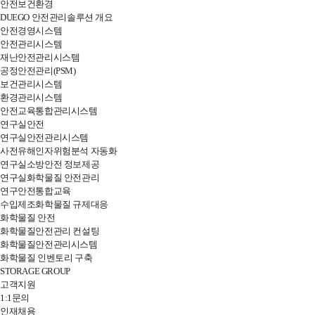
안전보건환경
DUEGO 안전관리솔루션 개요
안전경영시스템
안전관리시스템
재난안전관리시스템
공정안전관리(PSM)
보건관리시스템
환경관리시스템
안전교육통합관리시스템
연구실안전
연구실안전관리시스템
사전유해인자위험분석 자동화
연구실소방안전 정보제공
연구실화학물질 안전관리
연구안전통합교육
수입제조화학물질 규제대응
화학물질 안전
화학물질안전관리 컨설팅
화학물질안전관리시스템
화학물질 인벤토리 구축
STORAGE GROUP
고객지원
1:1문의
인재채용