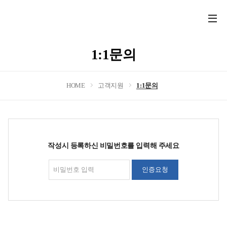
전
체
메
1:1문의
뉴
열
기
HOME
고객지원
1:1문의
작성시 등록하신 비밀번호를 입력해 주세요
인증요청