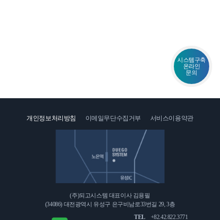
시스템구축
온라인
문의
1:1
문
의
개인정보처리방침
이메일무단수집거부
서비스이용약관
인
오
재
시
채
는
용
길
(주)되고시스템 대표이사 김용필
(34086) 대전광역시 유성구 은구비남로33번길 29, 3층
TEL
+82.42.822.3771