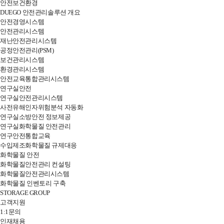
안전보건환경
DUEGO 안전관리솔루션 개요
안전경영시스템
안전관리시스템
재난안전관리시스템
공정안전관리(PSM)
보건관리시스템
환경관리시스템
안전교육통합관리시스템
연구실안전
연구실안전관리시스템
사전유해인자위험분석 자동화
연구실소방안전 정보제공
연구실화학물질 안전관리
연구안전통합교육
수입제조화학물질 규제대응
화학물질 안전
화학물질안전관리 컨설팅
화학물질안전관리시스템
화학물질 인벤토리 구축
STORAGE GROUP
고객지원
1:1문의
인재채용