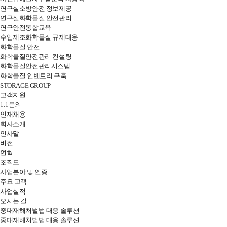
연구실소방안전 정보제공
연구실화학물질 안전관리
연구안전통합교육
수입제조화학물질 규제대응
화학물질 안전
화학물질안전관리 컨설팅
화학물질안전관리시스템
화학물질 인벤토리 구축
STORAGE GROUP
고객지원
1:1문의
인재채용
전
회사소개
체
인사말
메
비전
뉴
연혁
열
조직도
기
사업분야 및 인증
주요 고객
사업실적
오시는 길
중대재해처벌법 대응 솔루션
중대재해처벌법 대응 솔루션