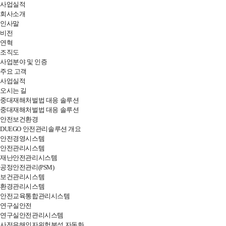
사업실적
DUEGO
회사소개
인사말
SYSTEM
비전
연혁
조직도
사업분야 및 인증
주요 고객
사업실적
오시는 길
중대재해처벌법 대응 솔루션
중대재해처벌법 대응 솔루션
안전보건환경
DUEGO 안전관리솔루션 개요
안전경영시스템
안전관리시스템
재난안전관리시스템
공정안전관리(PSM)
보건관리시스템
환경관리시스템
안전교육통합관리시스템
연구실안전
연구실안전관리시스템
사전유해인자위험분석 자동화