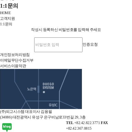
전
1:1문의
체
HOME
메
고객지원
뉴
1:1문의
닫
작성시 등록하신 비밀번호를 입력해 주세요
기
인증요청
개인정보처리방침
이메일무단수집거부
서비스이용약관
오
시
는
길
(주)되고시스템 대표이사 김용필
(34086) 대전광역시 유성구 은구비남로33번길 29, 3층
TEL
+82.42.822.3771
FAX
+82.42.367.0815